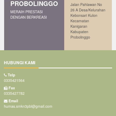
PROBOLINGGO
Jalan Pahlawan No
26 A Desa/Kelurahan
MERAIH PRESTASI
Kebonsari Kulon
DENGAN BERKREASI
Kecamatan
Kanigaran
Kabupaten
Probolinggo
HUBUNGI KAMI
Telp
0335421564
Fax
0335427782
Email
humas.smkn3pbl@gmail.com